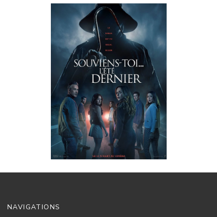
SOUVIENS-
TOI... L'ÉTÉ
DERNIER
RÉALISÉ
PAR :
JENNIFER
KAYTIN
ROBINSON