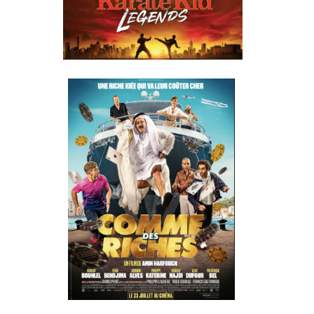
COMME DES
RICHES UN
FILM
RÉALISÉ
PAR AMIN
HARFOUCH