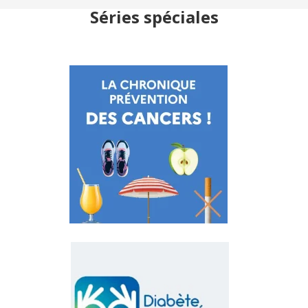
Séries spéciales
GESTES À
ADOPTER
AU
QUOTIDIEN
POUR ÊTRE
EN BONNE
SANTÉ
DIADÈTE
OUVVREZ