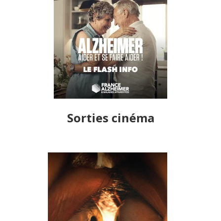
MALADIE
ALZHEIMER
AIDER SE
FAIRE
AIDER
Sorties cinéma
TOGETHER
RÉALISÉ PAR
MICHAEL
SHANKS