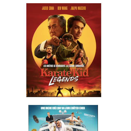
KARATE KID:
LEGENDS
RÉALISÉ PAR
JONATHAN
ENTWISTLE
COMME DES