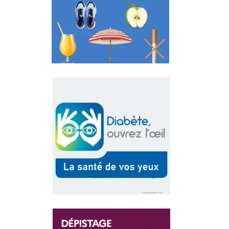
AU
QUOTIDIEN
POUR ÊTRE
EN BONNE
SANTÉ
DIADÈTE
OUVVREZ
L'EIL LA
SANTÉ DES
VOS YEUX