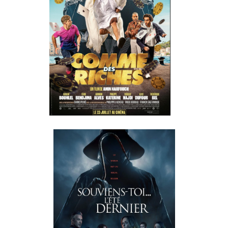
RICHES UN
FILM
RÉALISÉ
PAR AMIN
HARFOUCH
SOUVIENS-
TOI... L'ÉTÉ
DERNIER
RÉALISÉ
PAR :
JENNIFER